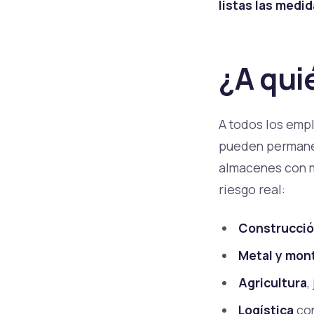
listas las medi
¿A qui
A todos los empl
pueden permanece
almacenes con m
riesgo real:
Construcci
Metal y mon
Agricultura
,
Logística
con