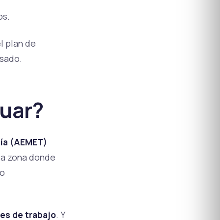
os.
l plan de
asado.
tuar?
gía (AEMET)
la zona donde
io
nes de trabajo
. Y