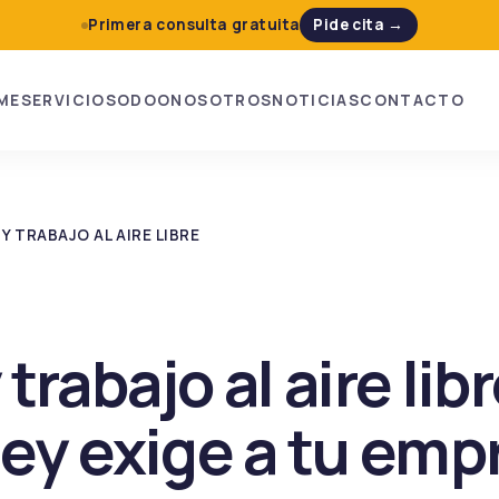
Primera consulta gratuita
Pide cita →
ME
SERVICIOS
ODOO
NOSOTROS
NOTICIAS
CONTACTO
Y TRABAJO AL AIRE LIBRE
trabajo al aire libr
ley exige a tu emp