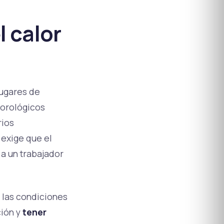
 calor
lugares de
eorológicos
rios
 exige que el
 a un trabajador
 las condiciones
ción y
tener