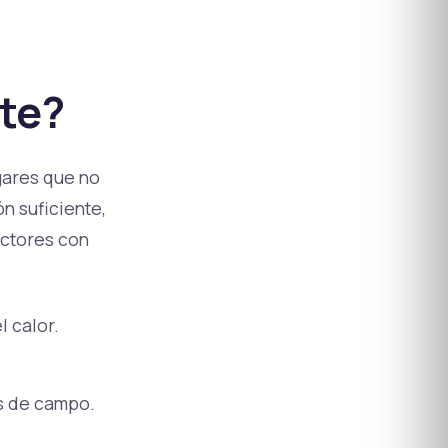
te?
gares que no
n suficiente,
ectores con
l calor.
as de campo.