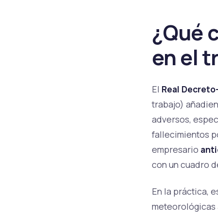
¿Qué c
en el t
El
Real Decreto-
trabajo) añadie
adversos, especi
fallecimientos po
empresario
anti
con un cuadro d
En la práctica, 
meteorológicas