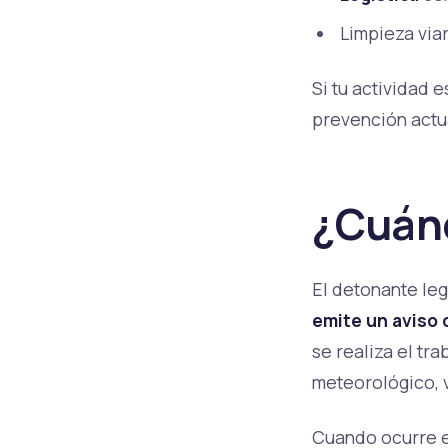
Limpieza via
Si tu actividad 
prevención actua
¿Cuánd
El detonante leg
emite un aviso d
se realiza el tr
meteorológico, v
Cuando ocurre 