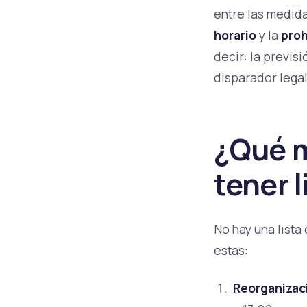
entre las medid
horario
y la
proh
decir: la previs
disparador legal
¿Qué m
tener l
No hay una lista
estas:
Reorganizaci