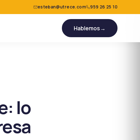
esteban@utrece.com
959 26 25 10
Hablemos
→
e: lo
resa