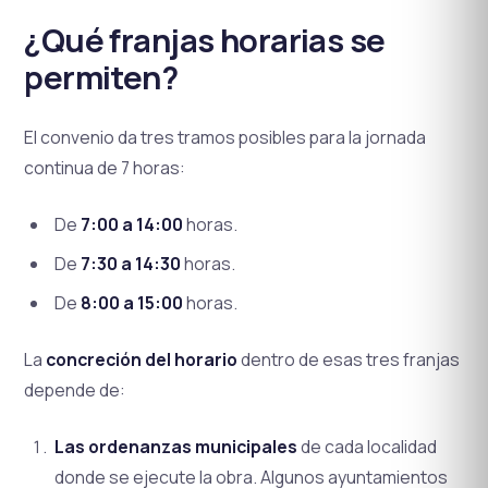
¿Qué franjas horarias se
permiten?
El convenio da tres tramos posibles para la jornada
continua de 7 horas:
De
7:00 a 14:00
horas.
De
7:30 a 14:30
horas.
De
8:00 a 15:00
horas.
La
concreción del horario
dentro de esas tres franjas
depende de:
Las ordenanzas municipales
de cada localidad
donde se ejecute la obra. Algunos ayuntamientos