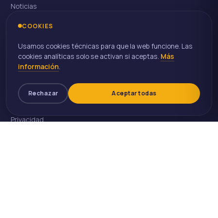
Noticias
Contacto
COOKIES
Usamos cookies técnicas para que la web funcione. Las
cookies analíticas solo se activan si aceptas.
Más
LEGAL
información
.
Aviso Legal
Rechazar
Aceptar todas
Cookies
Privacidad
FEDER
© 2026 Utrece, asesores
Huelva